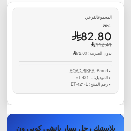
-26%
82.80
112.41
بدون الضريبة:
72.00
ROAD BIKER
Brand:
الموديل:
ET-421-L
رقم المنتج:
ET-421-L
بلاستيك رجل يسار بانشي كوبي ون