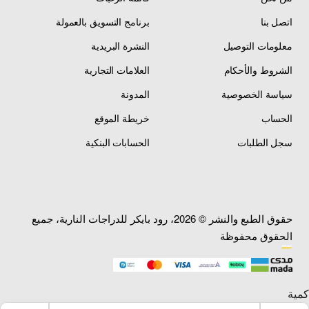
اتصل بنا
برنامج التسويق بالعمولة
معلومات التوصيل
النشرة البريدية
[ 1 ] كوبي ون
[ 2 ] حماية الإطار
درجة أولى
الخلفي
جودة
يحمي الإطار
الشروط والأحكام
العلامات التجارية
كوبي ون درجة أولى
الخلفي (Swingarm)
سياسة الخصوصية
المدونة
ممتازة — نفس خامة
من الطين والغبار —
الوكالة الأصلية — مقاوم
يمنع تراكم الأوساخ على
الحساب
خريطة الموقع
للحرارة العالية —
الإطار والجنزير —
مقاوم للصدمات
يحافظ على نظافة
سجل الطلبات
الحسابات البنكية
والخدوش — مقاوم
الجنزير وكفاءته — يمنع
للأشعة فوق البنفسجية
تلف الطلاء الأصلي —
— لا يتشقق مع
يقلل من صوت ارتداد
الاستخدام — عمر
الحجارة — يحافظ على
افتراضي طويل
مظهر الدراجة
حقوق الطبع والنشر © 2026، رود بايكر للدراجات النارية، جميع
الحقوق محفوظة
[ 3 ] توافق دقيق
[ 4 ] تصميم صيني
مع بانشي
كوبي ون
يركب على
تصميم
ياماها بانشي YFZ350
أصلي ياماها — اللون
— الموديلات من 2001
أسود أنيق — سهل