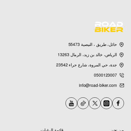
مقاوم للصدمات
—
نفس خامة الوكالة الأصلية
—
مقاوم للخدوش والاحتكاك
—
مقاوم للأشعة فوق
البنفسجية
—
مقاوم لحرارة المحرك العالية
—
تصميم دقيق يلائم بانشي 2001-2011
—
سطح
ناعم وأنيق
—
سهل التركيب
—
جودة كوبي ون
درجة أولى مضمونة
—
نفس المواصفات المصنعية
.
حائل، طريق ، النيصية 55473
الرياض، خالد بن زيد، الرمال 13263
تنويه هام:
هذا المنتج
كوبي ون درجة أولى
— يركب
على
ياماها بانشي من 2001 إلى 2011 فقط
—
جدة، حي المروة، شارع حراء 23542
الجهة يسار (Left Side)
—
يفضل التركيب بواسطة
0500123007
فني متخصص
—
تأكد من سلامة أماكن التثبيت قبل
التركيب
—
قد يختلف اللون بنسبة 5% عن الصور
info@road-biker.com
المعروضة
—
المنتج كما هو موضح في الصورة
.
[ * ] مميزات بلاستيك رجل يسار بانشي كوبي ون
من نحن
قائمة الرغبات