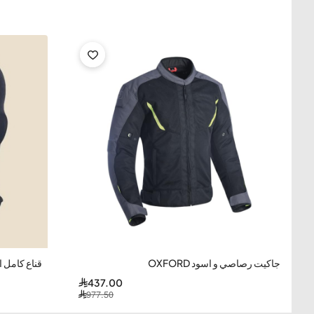
الوزن:
ومستوى الحماية الذي تقدمه.
المواد:
مصنوع من مادة البولي كربونات المصبوب بالحقن ، وهي مادة
بلد الصنع:
تصنع خوذات AGV في إيطاليا.
-14%
-55%
جاكيت رصاصي و اسود OXFORD
قناع كامل 
437.00
977.50