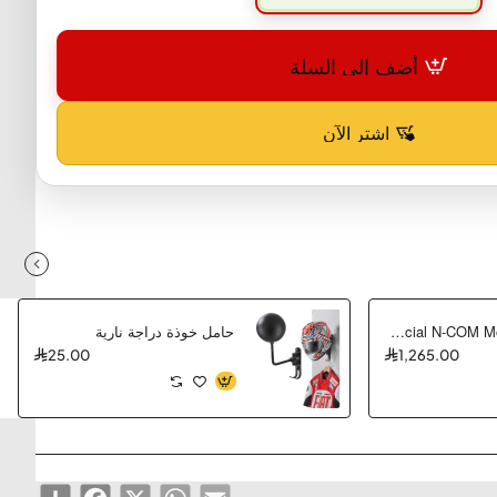
أضف إلى السلة
اشترِ الآن
Nolan N90-3 06 Special N-COM Modular Helmet
حامل خوذة دراجة نارية
25.00
1,265.00
Share
Facebook
WhatsApp
X
Email