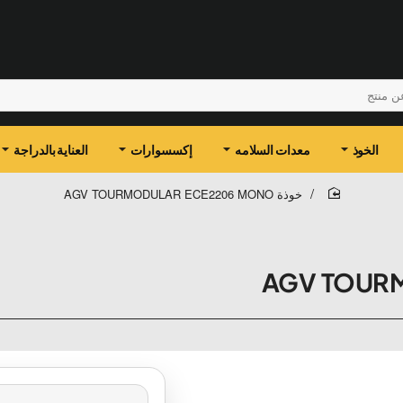
الخوذ
معدات السلامه
إكسسوارات
العناية بالدراجة
خوذة AGV TOURMODULAR ECE2206 MONO
home