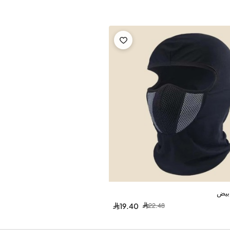
يبلغ وزن خوذة AGV TOURMODULAR ECE2206 MONO حوالي 1.4 كيلوجرام. هذا يجعلها خوذة خفيفة الوزن نسبيًا بالنسبة لحجمها
 قوية ومقاومة للصدمات.
ابيض
22.48
19.40