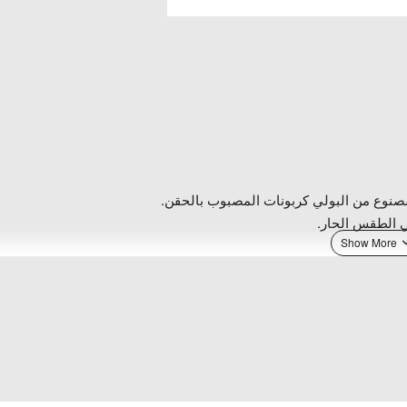
مصنوع من البولي كربونات المصبوب بالحقن.
ي الطقس الحار.
لأذواق.
 التوقف.