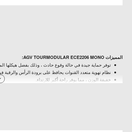
المميزات AGV TOURMODULAR ECE2206 MONO:
توفر حماية جيدة في حالة وقوع حادث ، وذلك بفضل هيكلها ال
نظام تهوية متعدد القنوات يحافظ على برودة الرأس والرقبة ف
خفيفة الوزن ، مما يوفر راحة أكبر للارتداء.
متوفر في مجموعة متنوعة من الألوان والأحجام لتناسب جميع ا
معتمدة من DOT و ECE ، مما يعني أنها تلبي معايير السلامة الأمريكية والأوروبية.
مزودة بنظام قفل micrometric لضمان ملاءمة آمنة.
يمكن فتح الذقن بالكامل لتوفير راحة إضافية أثناء التنقل أو عند
اسم الشركة:
AGV هو مصنع خوذات إيطالي تأسس عام 1947. تشتهر الشركة بمنتجاتها عالية الجودة وتصميماتها الرياضية.