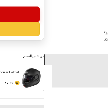
ة؟
ة
من نفس القسم