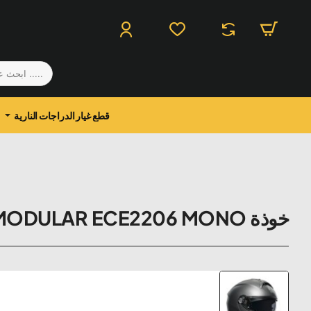
.....
ابحث
عن
منتج
قطع غيار الدراجات النارية
خوذة AGV TOURMODULAR ECE2206 MONO