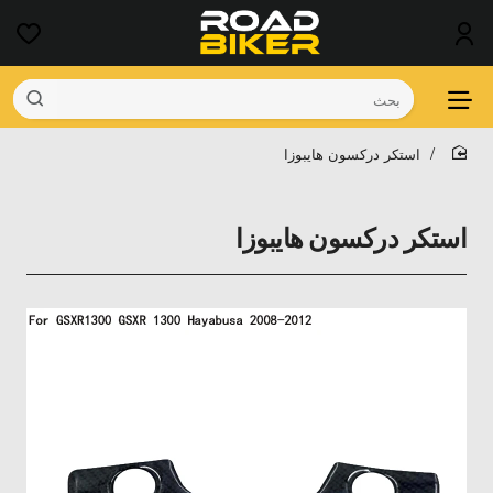
بحث
استكر دركسون هايبوزا
home
استكر دركسون هايبوزا