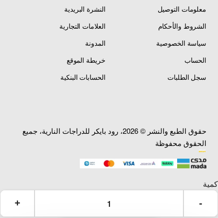
معلومات التوصيل
النشرة البريدية
استكر دركسون —
المنتج
Handlebar Sticker
الشروط والأحكام
العلامات التجارية
سياسة الخصوصية
المدونة
الدراجة
Suzuki GSX-R1300
المتوافقة
Hayabusa
الحساب
خريطة الموقع
أسود مثقوب + كروم —
سجل الطلبات
الحسابات البنكية
اللون
Black Perforated +
Chrome
راتنج فينيل مصبوب حرارياً
المواد
— Thermal Molded Vinyl
Resin
حقوق الطبع والنشر © 2026، رود بايكر للدراجات النارية، جميع
الحقوق محفوظة
جل مثقوب ثلاثي الأبعاد —
التصميم
تقليم كروم محيط —
تصميم مقسم
طويل الأمد — مقاوم للماء
اللاصق
— يقاوم التآكل