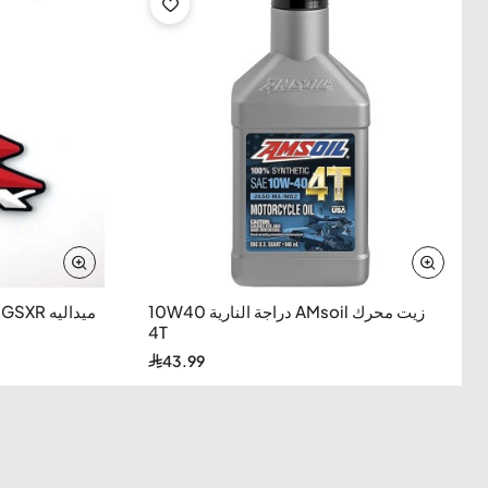
مصنوع من
راتنج فينيل مصبوب حرارياً
—
جل أسود
مثقوب ثلاثي الأبعاد
—
تقليم مطلي بالكروم
—
لاصق طويل الأمد
—
مقاوم للماء والتآكل
— يضمن
حماية فائقة الجودة
للدركسون.
تصميم أنيق مقسم
—
سهل التركيب DIY
—
تحسين
الإعداد والعرف
— مثالي لتحديث مظهر مقود
Hayabusa الخاص بك.
زيت محرك AMsoil دراجة النارية 10W40
ميداليه GSXR
4T
المميزات الرئيسية
43.99
جل أسود مثقوب
تقليم كروم فاخر
Chrome Trim — مطلي
3D
Perforated Black