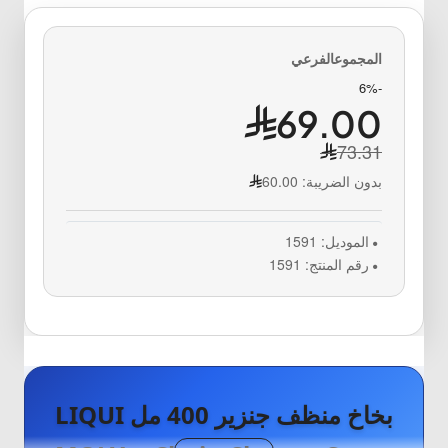
-6%
69.00
73.31
بدون الضريبة:
60.00
الموديل:
1591
رقم المنتج:
1591
بخاخ منظف جنزير 400 مل LIQUI