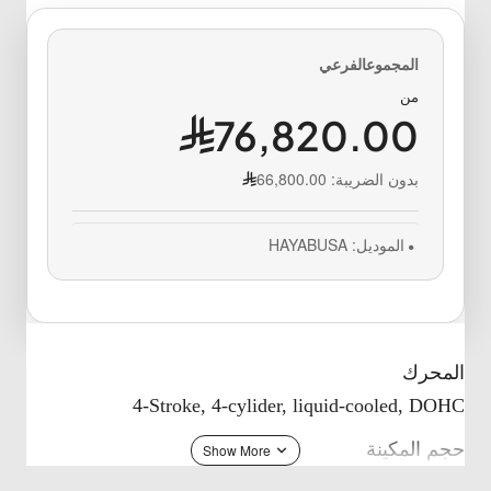
من
76,820.00
بدون الضريبة:
66,800.00
الموديل:
HAYABUSA
المحرك
4-Stroke, 4-cylider, liquid-cooled, DOHC
حجم المكينة
1340 cc