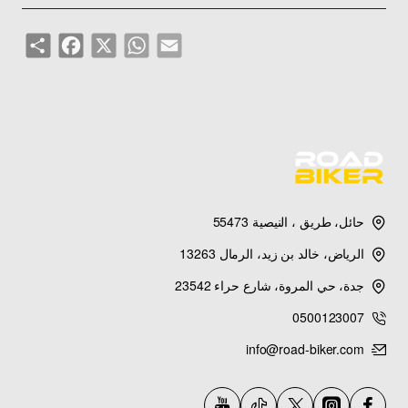
نظام النقل
Share
Facebook
WhatsApp
X
Email
6-Speed constant mesh
الطول
2180 mm
العرض
735 mm
الارتفاع
حائل، طريق ، النيصية 55473
1165 mm
الرياض، خالد بن زيد، الرمال 13263
ارتفاع المقعد
جدة، حي المروة، شارع حراء 23542
800 mm
0500123007
الوزن
info@road-biker.com
264 kg