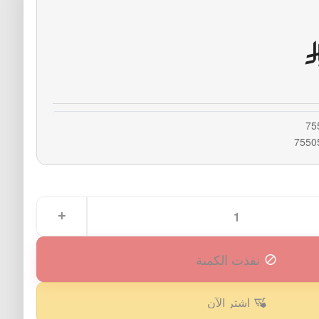
75
7550
نفذت الكمية
اشترِ الآن