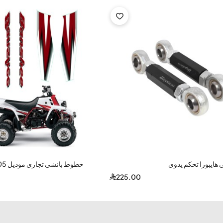
-40%
 هايبوزا تحكم يدوي
خطوط بانشي تجاري موديل 2005
225.00