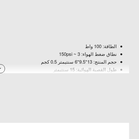
الطاقة: 100 واط
نطاق ضغط الهواء: 3 ~ 150psi
حجم المنتج: 13*9.5*6 سنتيمتر 0.5 كجم
طول القصبة الهوائية: 15 سنتيمتر
ينطبق: سيارة/دراجة نارية/دراجة/الكرة/ألعاب قابلة للنفخ
لاسلكي:
الجهد الكهربائي: 7.4 فولت
سعة البطارية: بطاريات 3600mah
وقت الشحن: 3-4h
عمر البطارية: 15-25 دقيقة
سلكي: