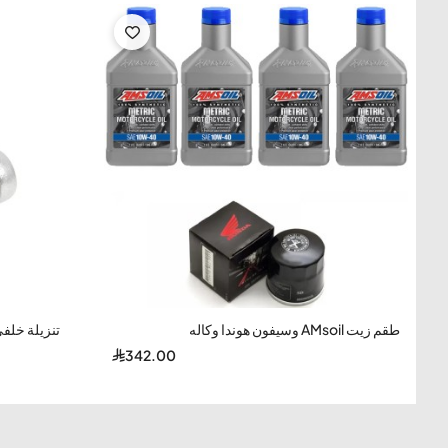
امدادات الطاقة: سيارة ولاعة السجائر دراجة : امداد الطاقة .
الجهد: 12 فولت
طقم زيت AMsoil وسيفون هوندا وكاله
تنزيلة خلفي
342.00