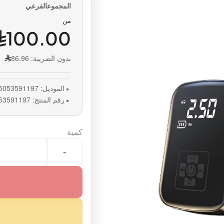
من
100.00
بدون الضريبة:
86.96
الموديل:
5053591197
رقم المنتج:
53591197