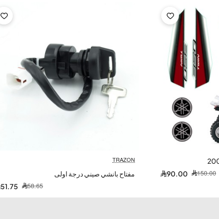
TRAZON
-12%
150.00
90.00
مفتاح بانشي صيني درجة اولى
58.65
51.75