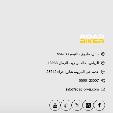
حائل، طريق ، النيصية 55473
الرياض، خالد بن زيد، الرمال 13263
جدة، حي المروة، شارع حراء 23542
0500123007
info@road-biker.com