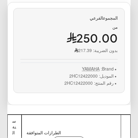
من
250.00
بدون الضريبة:
217.39
YAMAHA
Brand:
الموديل:
2HC12422000
رقم المنتج:
2HC12422000
س
نة
الطرازات المتوافقة
ال