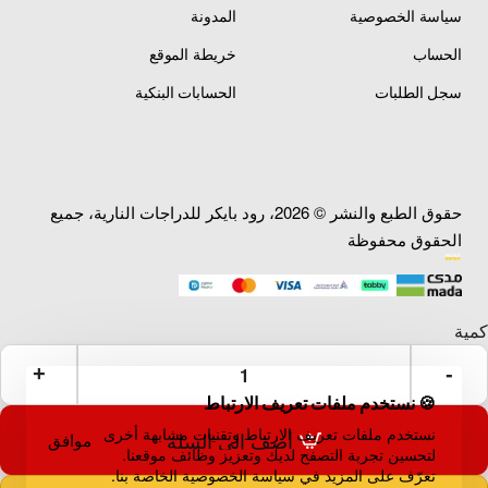
سياسة الخصوصية
المدونة
الحساب
خريطة الموقع
سجل الطلبات
الحسابات البنكية
حقوق الطبع والنشر © 2026، رود بايكر للدراجات النارية، جميع
الحقوق محفوظة
🍪 نستخدم ملفات تعريف الارتباط
نستخدم ملفات تعريف الارتباط وتقنيات مشابهة أخرى
أضف إلى السلة
موافق
لتحسين تجربة التصفح لديك وتعزيز وظائف موقعنا.
تعرّف على المزيد في سياسة الخصوصية الخاصة بنا.