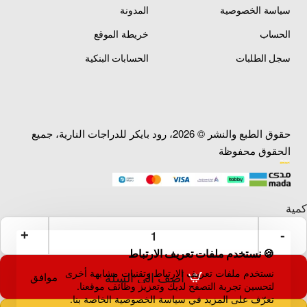
سياسة الخصوصية
المدونة
الحساب
خريطة الموقع
سجل الطلبات
الحسابات البنكية
حقوق الطبع والنشر © 2026، رود بايكر للدراجات النارية، جميع
الحقوق محفوظة
🍪 نستخدم ملفات تعريف الارتباط
نستخدم ملفات تعريف الارتباط وتقنيات مشابهة أخرى
أضف إلى السلة
موافق
لتحسين تجربة التصفح لديك وتعزيز وظائف موقعنا.
تعرّف على المزيد في سياسة الخصوصية الخاصة بنا.