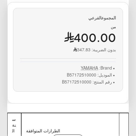
من
400.00
بدون الضريبة:
347.83
YAMAHA
Brand:
الموديل:
B57172510000
رقم المنتج:
B57172510000
س
نة
الطرازات المتوافقة
ال