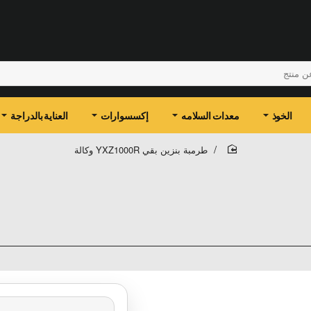
الخوذ
معدات السلامه
إكسسوارات
العناية بالدراجة
طرمبة بنزين بقي YXZ1000R وكالة
home