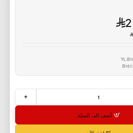
2
YL.B1
B161
أضف إلى السلة
اشترِ الآن