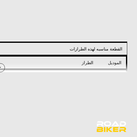
القطعة مناسبه لهذه الطرازات
الموديل
الطراز
XZ1000 EPS SPECIAL EDITION (YXZ10YPSGS)
2016
2017-
XZ100R EPS SS (mistyped as YXZ1000R in 2018)
2019
, etc.)/YXZ1000R SS XTR (introduced in 2020)
2020
0R SS SE CAL (California model - introduced in
2021
2021)/YXZ1000R SS XTR