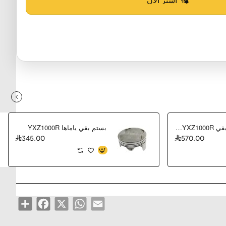
اصطب خلفي بقي YXZ1000R وكالة
بستم بقي ياماها YXZ1000R
345.00
570.00
Share
Facebook
WhatsApp
X
Email