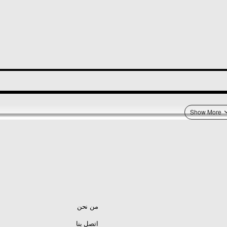
YXZ1000 EPS (YXZ10YPXGL)/Y
YXZ1000R EPS (various models - EPS, SE, SS, etc.)/Y
YXZ1000R EPS (various models - EPS, SPECIAL, SS
YXZ1000R EPS (various models - EPS, SS, SE, etc.)/YXZ100
من نحن
اتصل بنا