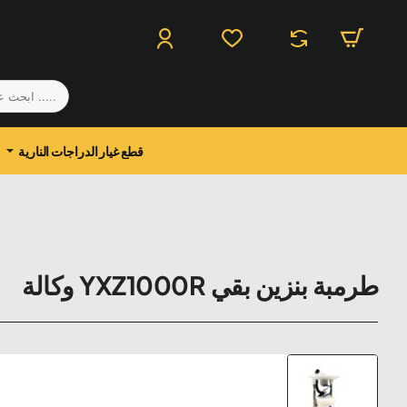
.....
ابحث
عن
منتج
قطع غيار الدراجات النارية
طرمبة بنزين بقي YXZ1000R وكالة