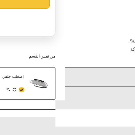
ة؟
ة
من نفس القسم