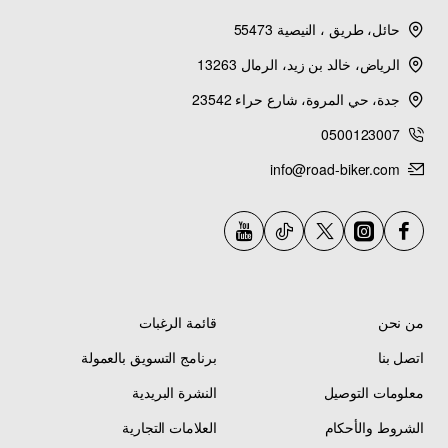
Wolverine X4 Special (multiple models)
حائل، طريق ، النيصية 55473
الرياض، خالد بن زيد، الرمال 13263
Wolverine X2 EPS (YXE85WPBLL)
جدة، حي المروة، شارع حراء 23542
Wolverine X2 R-SPEC (multiple models)
0500123007
info@road-biker.com
Wolverine X2 XTR (YXE85WPSLZ)
2020
Wolverine X4 (YXF85WPBLL)
Wolverine X4 Hunter (YXF85WPHLH)
من نحن
قائمة الرغبات
Wolverine X4 XTR (YXF85WPSLZ)
اتصل بنا
برنامج التسويق بالعمولة
معلومات التوصيل
النشرة البريدية
Wolverine X2 EPS (YXE85WPAMS)
الشروط والأحكام
العلامات التجارية