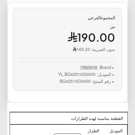
من
190.00
بدون الضريبة:
165.22
YAMAHA
Brand:
الموديل:
YL.BG42510G0000
رقم المنتج:
BG42510G0000
القطعة مناسبه لهذه الطرازات
الموديل
الطراز