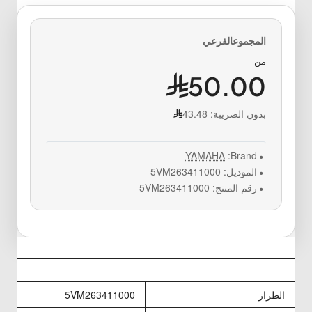
من
50.00
بدون الضريبة:
43.48
YAMAHA
Brand:
الموديل:
5VM263411000
رقم المنتج:
5VM263411000
الطراز
5VM263411000