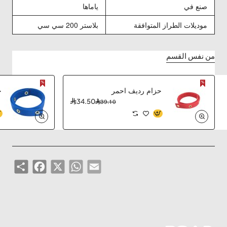
صنع في
ياماها
موديلات الطراز المتوافقة
بلاستر 200 سي سي
من نفس القسم
حزام رديف احمر
ح
34.50
39.10
Share
Facebook
WhatsApp
X
Email