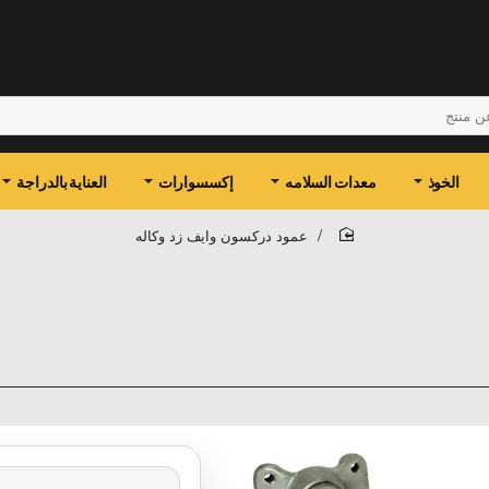
الخوذ
معدات السلامه
إكسسوارات
العناية بالدراجة
عمود دركسون وايف زد وكاله
home