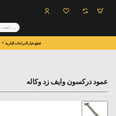
.....
ابحث
عن
منتج
قطع غيار الدراجات النارية
عمود دركسون وايف زد وكاله