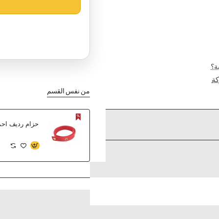
ة؟
ة
من نفس القسم
حزام رديف احم