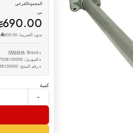
من
690.00
بدون الضريبة:
600.00
YAMAHA
Brand:
الموديل:
P238130000
رقم المنتج:
38130000