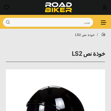
بحث
خوذة نص LS2
home
خوذة نص LS2