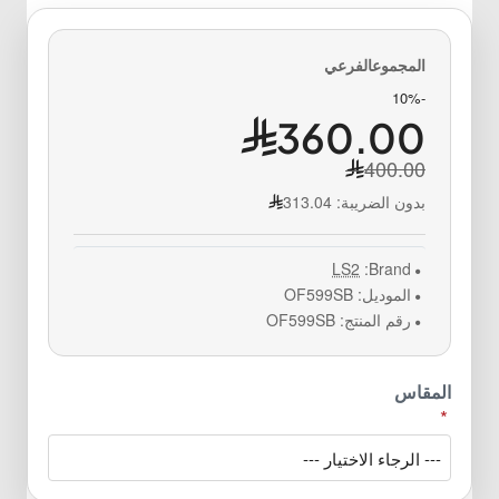
-10%
360.00
400.00
بدون الضريبة:
313.04
LS2
Brand:
الموديل:
OF599SB
رقم المنتج:
OF599SB
المقاس