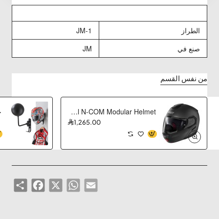
الطراز
JM-1
صنع في
JM
من نفس القسم
Nolan N90-3 06 Special N-COM Modular Helmet
ح
1,265.00
Share
Facebook
WhatsApp
X
Email