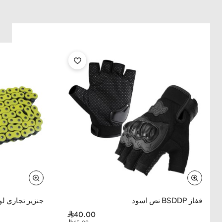
-74%
-11%
قفاز BSDDP نص اسود
جنزير تجاري لون
40.00