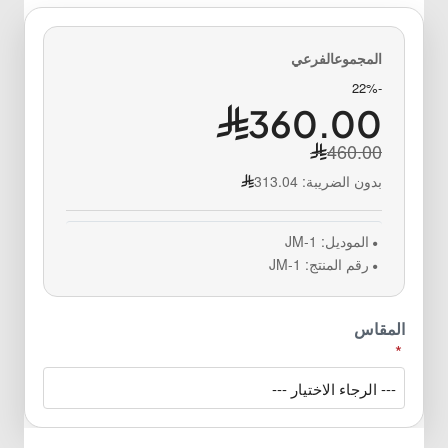
-22%
360.00
460.00
بدون الضريبة:
313.04
الموديل:
JM-1
رقم المنتج:
JM-1
المقاس