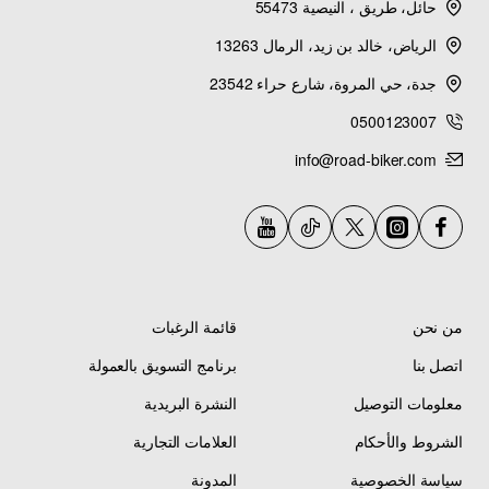
الأبيض (White)
في قطعة واحدة أنيقة.
حائل، طريق ، النيصية 55473
الرياض، خالد بن زيد، الرمال 13263
تصميم مرن وقابل للطي
—
يلتف حول أنبوب
جدة، حي المروة، شارع حراء 23542
الشوكة الأمامية
بسهولة —
يتناسب مع معظم أقطار
الشوكات
—
شكل أنيق يضفي لمسة عصرية
على
0500123007
مقدمة الدراجة.
info@road-biker.com
تركيب لاصق سهل بشريط 3M قوي
—
لا يحتاج
لبراغي أو ثقوب
—
يلتصق بقوة ويدوم طويلاً
—
مقاوم للماء والغبار والاهتزازات
— مناسب
للاستخدام اليومي والرحلات الطويلة.
من نحن
قائمة الرغبات
اتصل بنا
برنامج التسويق بالعمولة
المميزات الرئيسية
معلومات التوصيل
النشرة البريدية
الشروط والأحكام
العلامات التجارية
سياسة الخصوصية
المدونة