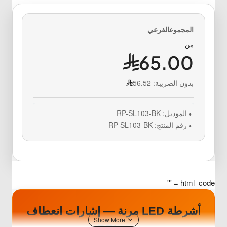
من
65.00
بدون الضريبة:
56.52
الموديل:
RP-SL103-BK
رقم المنتج:
RP-SL103-BK
html_code = '''
أشرطة LED مرنة — إشارات انعطاف