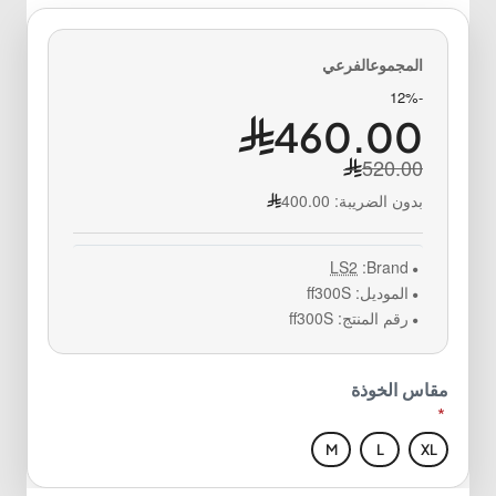
-12%
460.00
520.00
بدون الضريبة:
400.00
LS2
Brand:
الموديل:
ff300S
رقم المنتج:
ff300S
مقاس الخوذة
M
L
XL