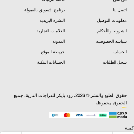
اتصل بنا
برنامج التسويق بالعمولة
معلومات التوصيل
النشرة البريدية
المواصفات الفنية
الشروط والأحكام
العلامات التجارية
سياسة الخصوصية
المدونة
إشارات خلفية دخانية —
الحساب
خريطة الموقع
المنتج
Rear Turn Signals
Smoke Lens
سجل الطلبات
الحسابات البنكية
Suzuki Hayabusa
الدراجة
GSX1300R / GSXR1300
المتوافقة
(2008-2020)
حقوق الطبع والنشر © 2026، رود بايكر للدراجات النارية، جميع
خلفي — Rear — يمين
الموقع
ويسار — Right & Left
الحقوق محفوظة
دخاني — Smoke Lens —
لون العدسة
Smoked
لون الإطار/