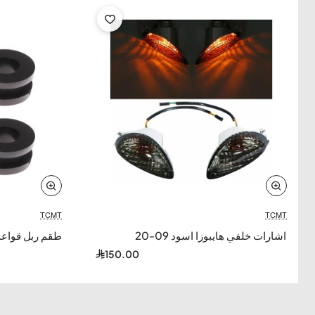
— يضمن
إشارة واضحة ومشرقة
مع مظهر عصري
ورياضي مميز.
عدسات دخانية Smoke Lens أنيقة
—
مظهر عصري
ورياضي
—
إطار أسود أنيق
—
تصميم عدواني
—
يعكس
هوية هايابوسا الشرسة
— يحسن مظهر
الدراجة بشكل ملحوظ.
بديل مباشر Direct Replacement
—
بلاستيك
ABS/Acrylic متين
—
تركيب سهل
—
ثقوب محاذاة
دقيقة
—
متانة فائقة
— مثالي لاستبدال الإشارات
التالفة أو ترقية المظهر.
TCMT
TCMT
اشارات خلفي هايبوزا اسود 09-20
طقم ربل قواعد ط
150.00
المميزات الرئيسية