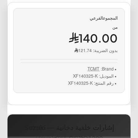
من
140.00
بدون الضريبة:
121.74
TCMT
Brand:
الموديل:
XF140325-K
رقم المنتج:
XF140325-K
إشارات خلفية دخانية — Suzuki