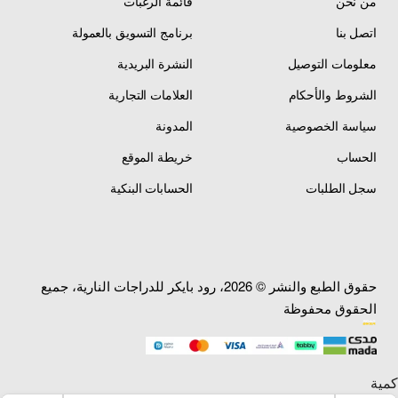
من نحن
قائمة الرغبات
المواصفات الفنية
اتصل بنا
برنامج التسويق بالعمولة
معلومات التوصيل
النشرة البريدية
إشارات خلفية — Rear
الشروط والأحكام
العلامات التجارية
المنتج
Turn Signals
سياسة الخصوصية
المدونة
صيني — درجة أولى —
الحساب
خريطة الموقع
الصناعة
Premium Chinese
Manufacturing
سجل الطلبات
الحسابات البنكية
الدراجة
Suzuki GSX-R1000
المتوافقة
(2007-2008)
خلفي — Rear — يمين
الموقع
ويسار — Right & Left
حقوق الطبع والنشر © 2026، رود بايكر للدراجات النارية، جميع
الحقوق محفوظة
إطار أسود — عدسة
اللون
برتقالية/حمراء — إضاءة
برتقالية
بلاستيك ABS متين — زجاج