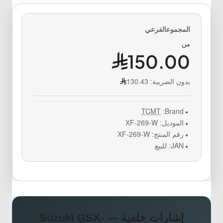
من
150.00
بدون الضريبة:
130.43
TCMT
Brand:
الموديل:
XF-269-W
رقم المنتج:
XF-269-W
JAN:
للبيع
إشارات خلفية — Suzuki GSX-