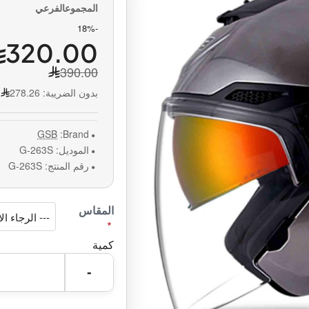
-18%
320.00
390.00
بدون الضريبة:
278.26
GSB
Brand:
الموديل:
G-263S
رقم المنتج:
G-263S
المقاس