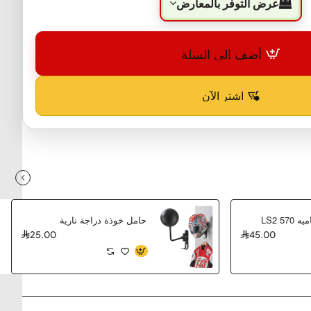
عرض التوفر بالمعارض
أضف إلى السلة
اشترِ الآن
LS2 5
حامل خوذة دراجة نارية
25.00
45.00