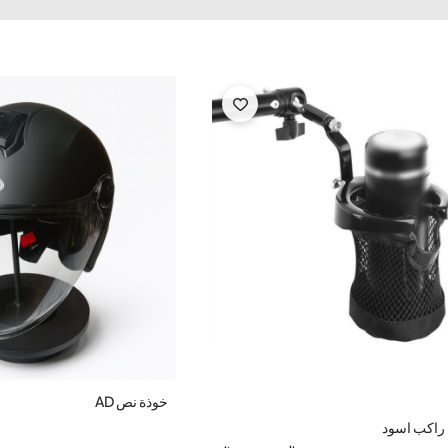
خوذة نص AD
راكب اسود