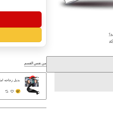
ة؟
ة
من نفس القسم
بديل زجاجه اماميه 70