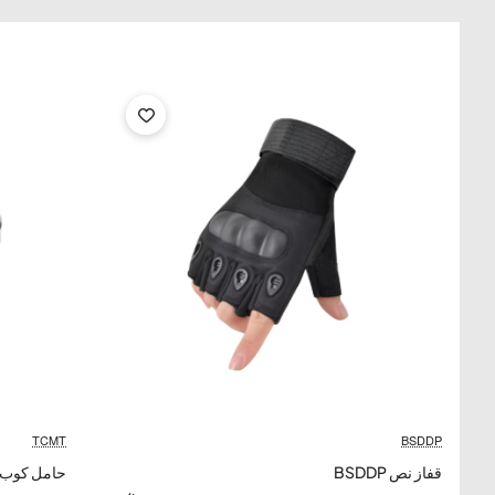
TCMT
-19%
BSDDP
قفاز نص BSDDP
حامل كوب 