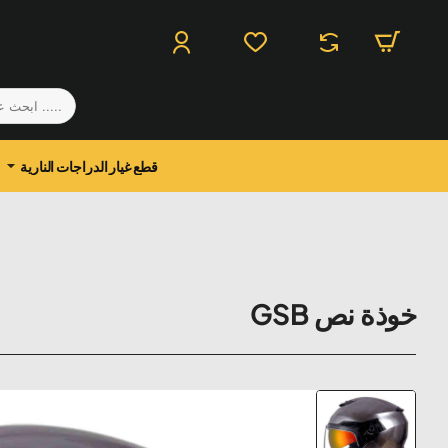
.....
ابحث
عن
منتج
قطع غيار الدراجات النارية
خوذة نص GSB