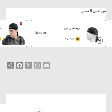
من نفس القسم
ربطه راس
ر
25.00
Share
Facebook
WhatsApp
X
Email