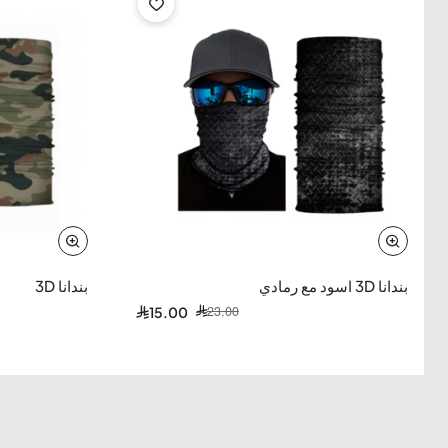
-35%
-35%
بندانا 3D اسود مع رمادي
بندانا 3D
23.00
15.00