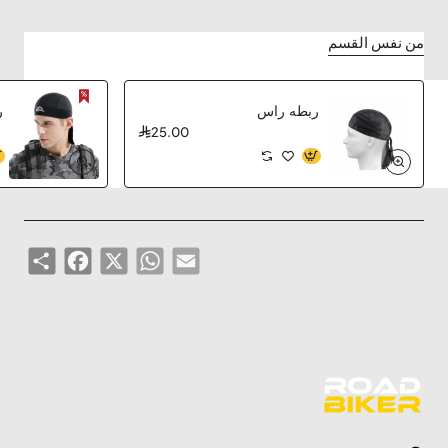
من نفس القسم
ربطه راس
ر
25.00
Share
Facebook
WhatsApp
X
Email