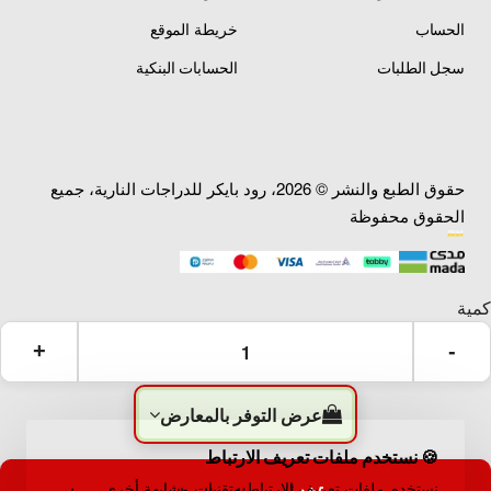
الحساب
خريطة الموقع
سجل الطلبات
الحسابات البنكية
حقوق الطبع والنشر © 2026، رود بايكر للدراجات النارية، جميع
الحقوق محفوظة
عرض التوفر بالمعارض
🍪 نستخدم ملفات تعريف الارتباط
نستخدم ملفات تعريف الارتباط وتقنيات مشابهة أخرى