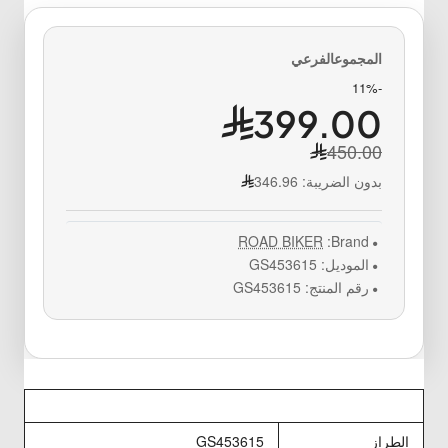
-11%
399.00
450.00
بدون الضريبة:
346.96
ROAD BIKER
Brand:
الموديل:
GS453615
رقم المنتج:
GS453615
الطراز
GS453615