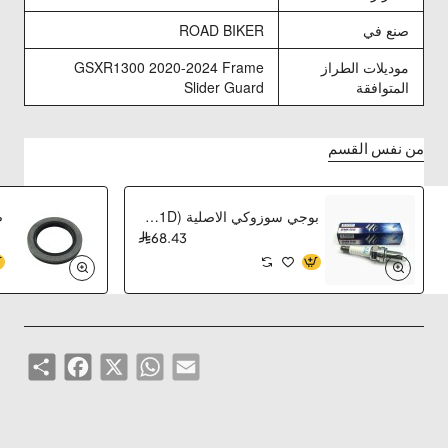
صنع في
ROAD BIKER
موديلات الطراز
GSXR1300 2020-2024 Frame
المتوافقة
Slider Guard
من نفس القسم
بوجي سوزوكي الاصلية PLUG,SPARK(IU31D)
68.43
Share
Facebook
WhatsApp
X
Email