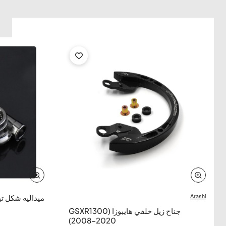
Arashi
ميداليه شكل تي
جناح زيل خلفي هايبوزا (GSXR1300
2008-2020)