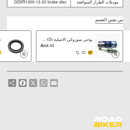
موديلات الطراز المتوافقة
GSXR1300 13-20 brake disc
من نفس القسم
بوجي سوزوكي الاصلية PLUG,SPARK(IU31D)
68.43
Share
Facebook
WhatsApp
X
Email