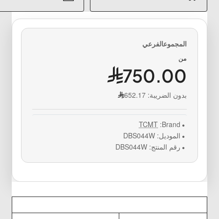
من
750.00
بدون الضريبة:
652.17
TCMT
Brand:
الموديل:
DBS044W
رقم المنتج:
DBS044W