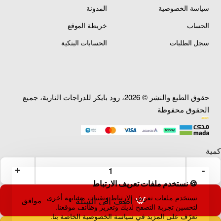
سياسة الخصوصية
المدونة
الحساب
خريطة الموقع
سجل الطلبات
الحسابات البنكية
حقوق الطبع والنشر © 2026، رود بايكر للدراجات النارية، جميع
الحقوق محفوظة
🍪 نستخدم ملفات تعريف الارتباط
نستخدم ملفات تعريف الارتباط وتقنيات مشابهة أخرى
أضف إلى السلة
موافق
لتحسين تجربة التصفح لديك وتعزيز وظائف موقعنا.
تعرّف على المزيد في سياسة الخصوصية الخاصة بنا.