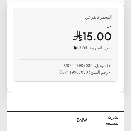
من
15.00
بدون الضريبة:
13.04
الموديل:
C07119907030
رقم المنتج:
C07119907030
الشركة
BMW
المصنعة