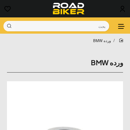
بحث
ورده BMW
home
ورده BMW