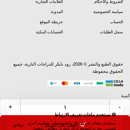
الشروط والأحكام
العلامات التجارية
سياسة الخصوصية
المدونة
الحساب
خريطة الموقع
سجل الطلبات
الحسابات البنكية
حقوق الطبع والنشر © 2026، رود بايكر للدراجات النارية، جميع
الحقوق محفوظة
🍪 نستخدم ملفات تعريف الارتباط
نستخدم ملفات تعريف الارتباط وتقنيات مشابهة أخرى
أضف إلى السلة
موافق
لتحسين تجربة التصفح لديك وتعزيز وظائف موقعنا.