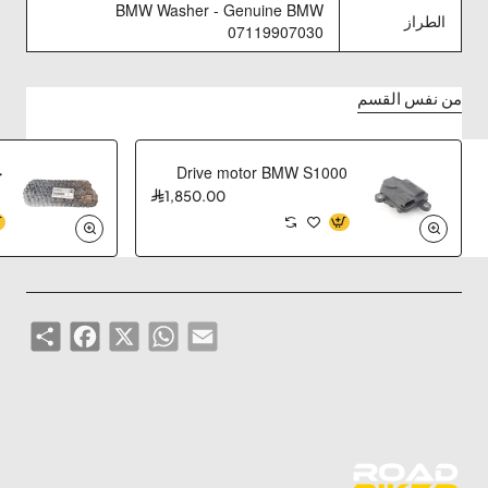
BMW Washer - Genuine BMW
الطراز
07119907030
من نفس القسم
Drive motor BMW S1000
جن
1,850.00
Share
Facebook
WhatsApp
X
Email