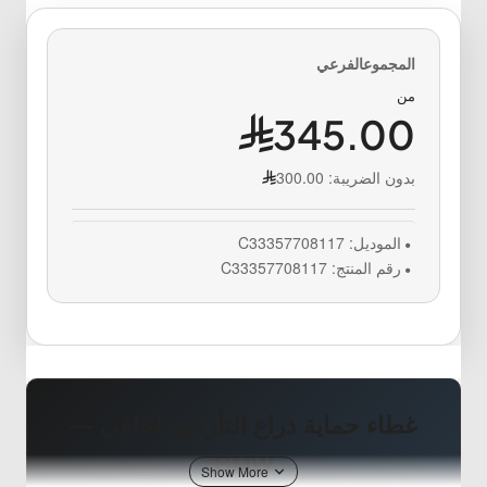
من
345.00
بدون الضريبة:
300.00
الموديل:
C33357708117
رقم المنتج:
C33357708117
غطاء حماية ذراع التأرجح الخلفي —
BMW