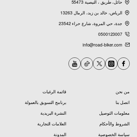
في
حماية المحور والمحامل من الأتربة والماء
حائل، طريق ، النيصية 55473
والطين
.
الرياض، خالد بن زيد، الرمال 13263
جدة، حي المروة، شارع حراء 23542
يمنع هذا الغطاء
دخول الملوثات والرطوبة
إلى
منطقة المحور الخلفي، مما يقلل بشكل كبير من
0500123007
تآكل المحامل وصدأ المحور
ويطيل عمر خدمة
info@road-biker.com
الأجزاء المتحركة.
سهل التركيب والإزالة
— لا يحتاج إلى أدوات خاصة
— يُنصح بفحصه دورياً واستبداله عند التشقق أو
التآكل.
من نحن
قائمة الرغبات
اتصل بنا
برنامج التسويق بالعمولة
الحماية والأداء
معلومات التوصيل
النشرة البريدية
الشروط والأحكام
العلامات التجارية
حماية من الأتربة والماء
— يمنع دخول الرمال
سياسة الخصوصية
المدونة