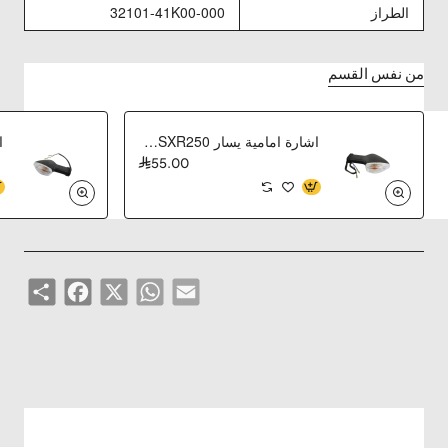
الطراز
32101-41K00-000
من نفس القسم
اشارة امامية يسار GSXR250 وكاله
55.00
Share
Facebook
WhatsApp
X
Email