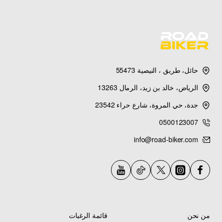
حائل، طريق ، النيصية 55473
الرياض، خالد بن زيد، الرمال 13263
جدة، حي المروة، شارع حراء 23542
0500123007
info@road-biker.com
من نحن
قائمة الرغبات