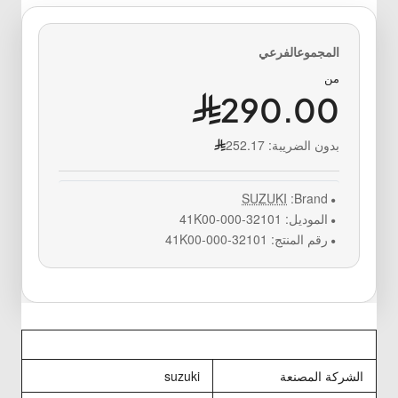
من
290.00
بدون الضريبة:
252.17
SUZUKI
Brand:
الموديل:
32101-41K00-000
رقم المنتج:
32101-41K00-000
الشركة المصنعة
suzuki