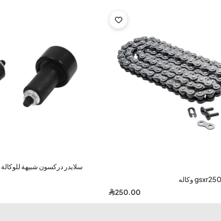
-31%
سلايدر دركسون شبيهة للوكالة
250.00