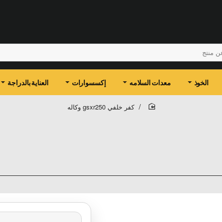
الخوذ
معدات السلامه
إكسسوارات
العناية بالدراجة
كفر خلفي gsxr250 وكاله
home