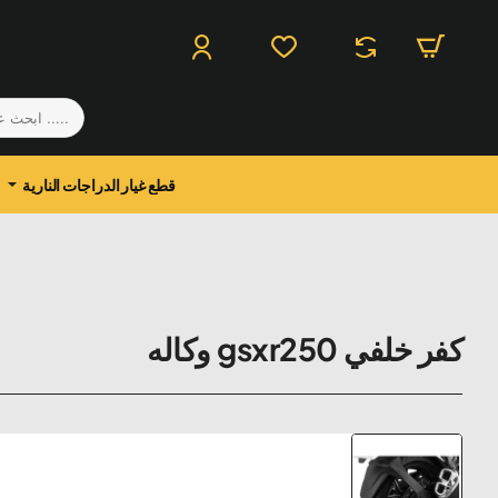
.....
ابحث
عن
منتج
قطع غيار الدراجات النارية
كفر خلفي gsxr250 وكاله