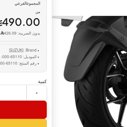
من
490.00
بدون الضريبة:
426.09
SUZUKI
Brand:
الموديل:
65110-41K01-000
رقم المنتج:
65110-41K01-000