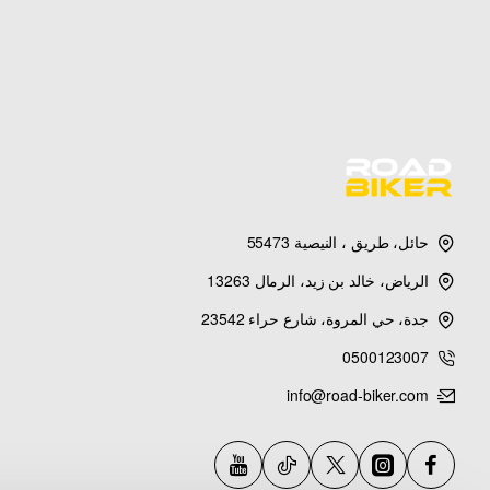
حائل، طريق ، النيصية 55473
الرياض، خالد بن زيد، الرمال 13263
جدة، حي المروة، شارع حراء 23542
0500123007
info@road-biker.com