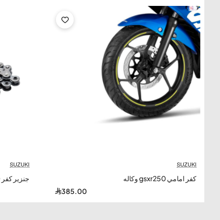
SUZUKI
SUZUKI
كفر امامي gsxr250 وكاله
جنزير كفر gsxr250 وكاله
385.00