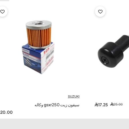
SUZUKI
25.00
17.25
سيفون زيت gsxr250 وكاله
20.00