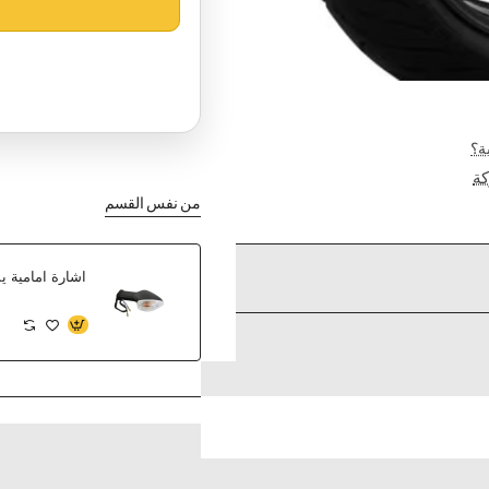
ة؟
ة
من نفس القسم