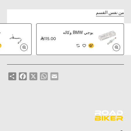
من نفس القسم
بوجي BMW وكاله
ح
115.00
Share
Facebook
WhatsApp
X
Email