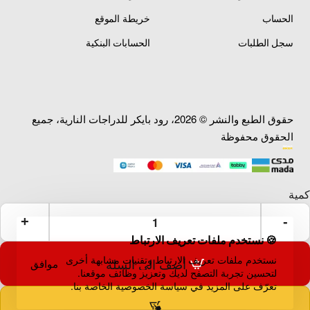
الحساب
خريطة الموقع
سجل الطلبات
الحسابات البنكية
حقوق الطبع والنشر © 2026، رود بايكر للدراجات النارية، جميع
الحقوق محفوظة
🍪 نستخدم ملفات تعريف الارتباط
نستخدم ملفات تعريف الارتباط وتقنيات مشابهة أخرى
أضف إلى السلة
موافق
لتحسين تجربة التصفح لديك وتعزيز وظائف موقعنا.
تعرّف على المزيد في سياسة الخصوصية الخاصة بنا.