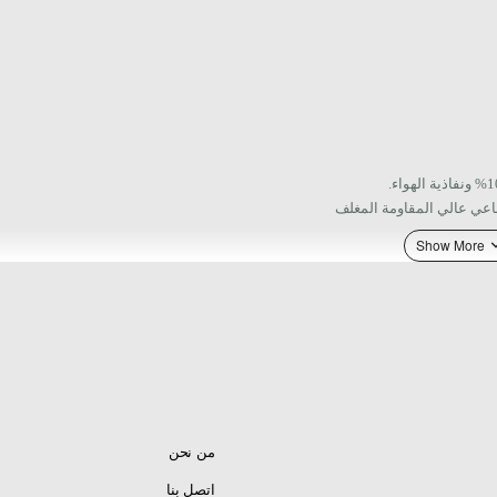
اعي عالي المقاومة المغلف
Alpines القدم مع توفير الدعم اللازم لمسند القدم دون
تصميم جديد للنعل الأوسط من مادة EVA بطول كامل مع وسادة ناعمة مدمجة للحماية المثلى وانخفاض 10 مم
بة معززة للحماية من الصدمات.
من نحن
ط من أجل المتانة.
وفقًا للقانون الأوروبي، فإن علامة CE هي شرط مطابقة لتسويق هذا المنتج. تنطبق المعايير التالية CE
اتصل بنا