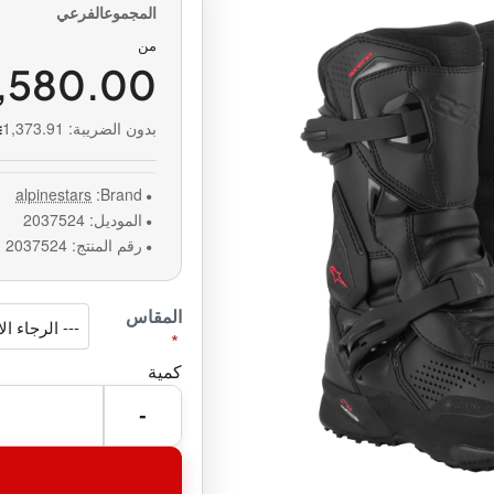
من
1,580.00
بدون الضريبة:
1,373.91
alpinestars
Brand:
الموديل:
2037524
رقم المنتج:
2037524
المقاس