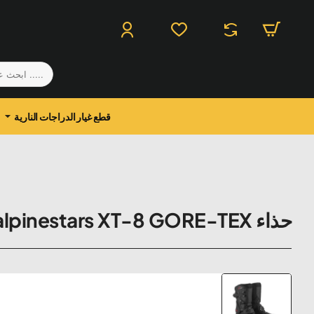
.....
ابحث
عن
منتج
قطع غيار الدراجات النارية
حذاء alpinestars XT-8 GORE-TEX