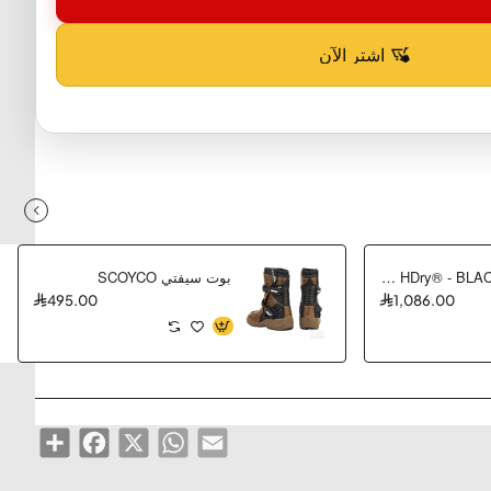
اشترِ الآن
بوت سيفتي AIR³ HDry® - BLACK
بوت سيفتي SCOYCO
495.00
1,086.00
Share
Facebook
WhatsApp
X
Email