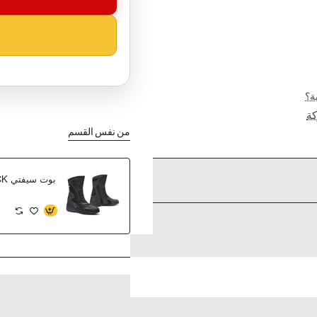
ة؟
ة
من نفس القسم