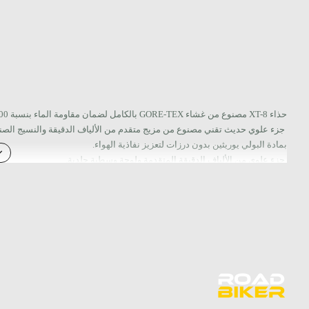
حذاء XT-8 مصنوع من غشاء GORE-TEX بالكامل لضمان مقاومة الماء بنسبة 100% ونفاذية الهواء.
جزء علوي حديث تقني مصنوع من مزيج متقدم من الألياف الدقيقة والنسيج الصن
بمادة البولي يوريثين بدون درزات لتعزيز نفاذية الهواء.
جزء علوي من الألياف الدقيقة المتقدمة ولوحة وسطية جلدية.
تعزيزات TPU ووصلة كاحل وسطية واقية.
يحمي إطار الحماية المستعرضة المتكامل من tars
المساس بثني القدم الأمامية لتوفير راحة فائقة للمشي.
لراحة فائقة للمشي.
إغلاق بإبزيم مزدوج وغطاء فيلكرو لملاءمة آمنة قابلة للتخصيص.
كعب معزز وصندوق أصابع القدم، مع طبقة إضافية من وسادة التحول ومنطقة قص
نعل خارجي مطاطي مخصص للطرق الوعرة مع منطقة أصابع القدم مغطاة بالمطا