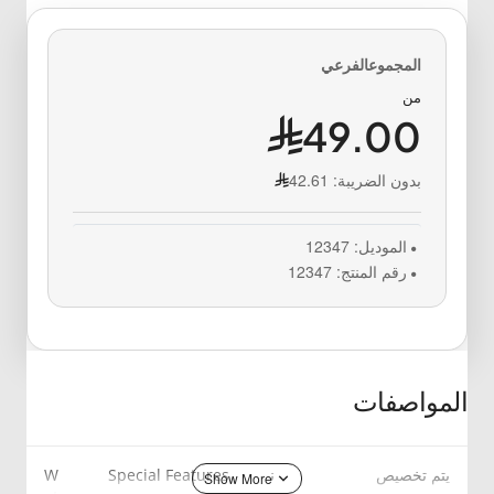
من
49.00
بدون الضريبة:
42.61
الموديل:
12347
رقم المنتج:
12347
المواصفات
يتم تخصيص
ن
Special Features
W