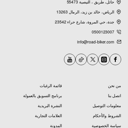
حائل، طريق ، النيصية 55473
ni
g
الرياض، خالد بن زيد، الرمال 13263
h
t
جدة، حي المروة، شارع حراء 23542
r
0500123007
ef
l
info@road-biker.com
e
ct
io
n
وزن السلعة
0
ارتفاع العنصر
1
c
.
من نحن
قائمة الرغبات
m
1
k
اتصل بنا
برنامج التسويق بالعمولة
g
معلومات التوصيل
النشرة البريدية
عرض العنصر
2
طول السلعة
3
الشروط والأحكام
العلامات التجارية
0
0
سياسة الخصوصية
المدونة
c
c