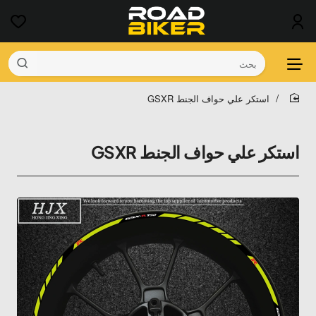
بحث
‫استكر علي حواف الجنط GSXR
home
‫استكر علي حواف الجنط GSXR