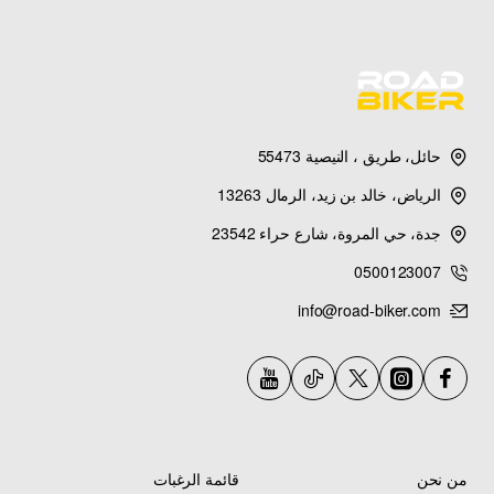
حائل، طريق ، النيصية 55473
الرياض، خالد بن زيد، الرمال 13263
جدة، حي المروة، شارع حراء 23542
0500123007
info@road-biker.com
من نحن
قائمة الرغبات