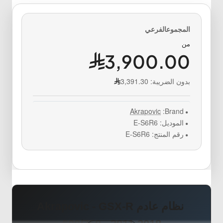
من
3,900.00
بدون الضريبة:
3,391.30
Akrapovic
Brand:
الموديل:
E-S6R6
رقم المنتج:
E-S6R6
نظام عادم Akrapovic - GSX-R