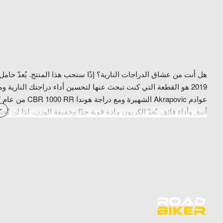
2019 هو القطعة التي كنت تبحث عنها لتحسين أداء دراجتك النارية و
أنيق وأداء فائق. يُعدّ الكربون مادة قوية جدًا وخفيفة الوزن، لذا لن
الطريق. بالإضافة إلى ذلك، يتميز حامل عادم الكربون بمتانته العالية
فحسب، بل يتعلق أيضًا بالجمال. تصميم هذا الحامل مذهل، بخطوطه المن
CBR 1000 RR Akrapovic 2017-2019 لمسةً من التميز والأداء. لن تندم على ذلك، وستكون من بين أكثر راكبي الدراجات النارية تطلبًا. اشترِ الآن!