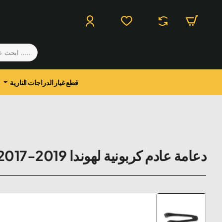
.....
ابحث
عن
منتج
قطع غيار الدراجات النارية
دعامة عادم كربونية لهوندا CBR 1000 RR Akrapovic 2017-2019