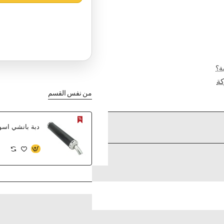
ة؟
ة
من نفس القسم
دبة بانشي اسو