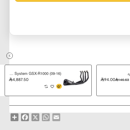
د
Brocks Full System GSX-R1000 (09-16)
4,887.50
94.00
146.63
Share
Facebook
WhatsApp
X
Email