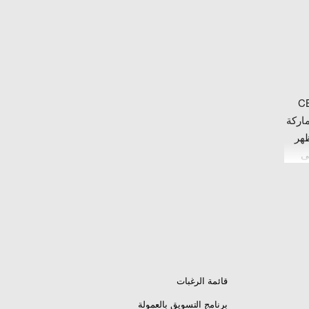
CBR 1000 -
ماركة
، لمظهر
ى
 الكربون P-MBH10E1، وامنح دراجتك هوندا
قائمة الرغبات
برنامج التسويق بالعمولة