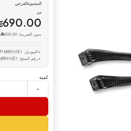
من
690.00
بدون الضريبة:
600.00
الموديل:
P-MBH10E1
رقم المنتج:
-MBH10E1