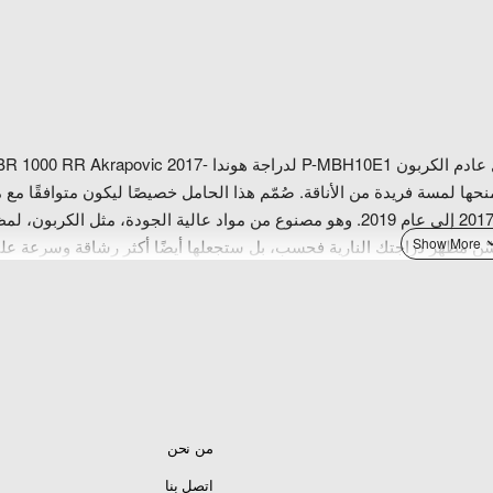
هل أنت من عشاق الدراجات النارية؟ إذًا ستحب هذا المنتج. يُعدّ حامل عادم الكربون P-MBH10E1 لدراجة هوندا RR Akrapovic 2017
منحها لمسة فريدة من الأناقة. صُمّم هذا الحامل خصيصًا ليكون متوافقًا مع 
عوادم Akrapovic الشهيرة ومع دراجة هوندا CBR 1000 RR من عام 2017 إلى عام 2019. وهو مصنوع من مواد عالية الجودة، مثل الكربون
 تُحسّن مظهر دراجتك النارية فحسب، بل ستجعلها أيضًا أكثر رشاقة وسرعة عل
، لذا لن تقلق بشأن استبداله بشكل متكرر. لكن الأمر لا يقتصر على الوظيفة
حنية ولمساته النهائية المثالية التي ستجعل دراجتك النارية مميزة بين
الجميع. حتى أكثر راكبي الدراجات النارية تطلبًا سيجدون هذا الملحق راضيًا. لا تتردد في شراء حامل عادم
من نحن
اتصل بنا