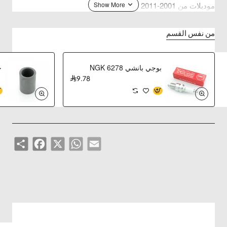
موديلات من 2001-2011
من نفس القسم
بوجي بانشي NGK 6278
ح
9.78
Share
Facebook
WhatsApp
X
Email