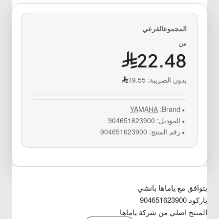
من
22.48
بدون الضريبة:
19.55
YAMAHA
Brand:
الموديل:
904651623900
رقم المنتج:
904651623900
يتوافق مع ياماها بانشي
باركود 904651623900
المنتج اصلي من شركة ياماها