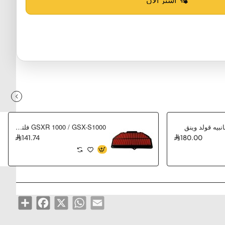
بيه قولد وينق
GSXR 1000 / GSX-S1000 فلتر هواء سوزوكي
141.74
180.00
Share
Facebook
WhatsApp
X
Email