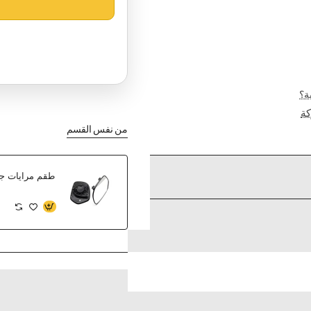
ة؟
ة
من نفس القسم
طقم مرايات جان