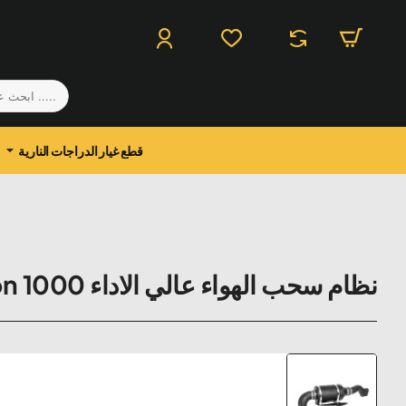
.....
ابحث
عن
منتج
قطع غيار الدراجات النارية
نظام سحب الهواء عالي الاداء Honda Talon 1000