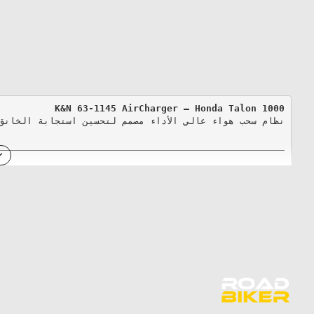
K&N 63-1145 AirCharger – Honda Talon 1000
نظام سحب هواء عالي الأداء مصمم لتحسين استجابة الخانق، والصو
المميزات:
✅ 
تصميم أنبوب سحب من الألمنيوم الحر التدفق
✅ 
فلتر قطن عالي الأداء (قابل للغسل وإعادة الاستخدام)
✅ 
صندوق مغلق يحمي الفلتر من الأتربة والحرارة
✅ 
تركيب بسيط خلال 90 دقيقة أو أقل
المواصفات الفنية:
رقم الفلتر البديل:
 RU-5064
عدد المشابك:
 12 (ستانلس ستيل – نمط Worm Gear)