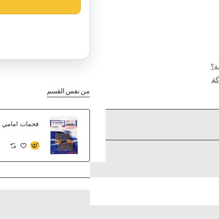
ة؟
ة
من نفس القسم