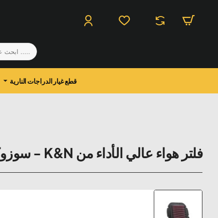
.....
ابحث
عن
منتج
قطع غيار الدراجات النارية
فلتر هواء عالي الأداء من K&N - سوزوكي DL650 V-STROM