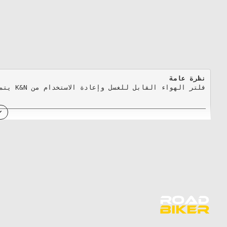
نظرة عامة

فلتر الهواء القابل للغسل وإعادة الاستخدام من K&N يتميز بتقنية حديثة من طبقات القطن المزيت المصممة لتحسين تدفق الهواء والتقاط الملوثات، مما يعزز الأداء ويزيد من القوة الحصانية. مصمم ليُستخدم مدى عمر المركبة، ويتم تركيبه بسهولة في صندوق الهواء الأصلي للمركبة.
الميزات الرئيسية
مصمم لزيادة القوة الحصانية
قابل للغسل وإعادة الاستخدام
يسمح بتدفق هواء عالي مع ترشيح استثنائي
سهل التركيب في صندوق الهواء الأصلي
لا يحتاج إلى تنظيف إلا بعد 80,000 كم تقريبًا في ظروف القيادة العادية
متوافق مع انبعاثات جميع الولايات الأمريكية
لا يؤثر على صلاحية ضمان المركبة