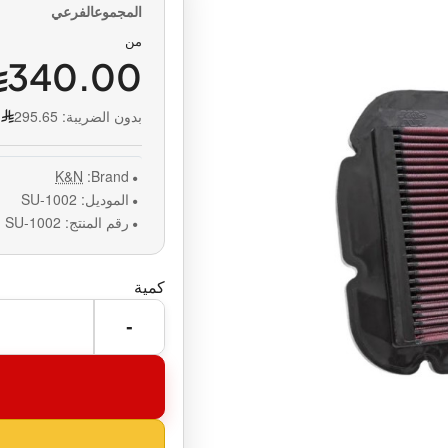
من
340.00
بدون الضريبة:
295.65
K&N
Brand:
الموديل:
SU-1002
رقم المنتج:
SU-1002