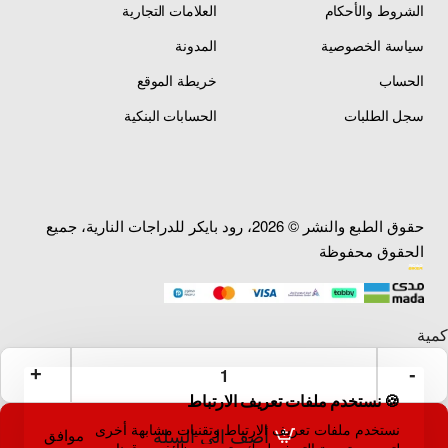
الشروط والأحكام
العلامات التجارية
2009 ياماها YZF R1 998
سياسة الخصوصية
المدونة
الحساب
خريطة الموقع
سجل الطلبات
الحسابات البنكية
حقوق الطبع والنشر © 2026، رود بايكر للدراجات النارية، جميع
الحقوق محفوظة
🍪 نستخدم ملفات تعريف الارتباط
نستخدم ملفات تعريف الارتباط وتقنيات مشابهة أخرى
أضف إلى السلة
موافق