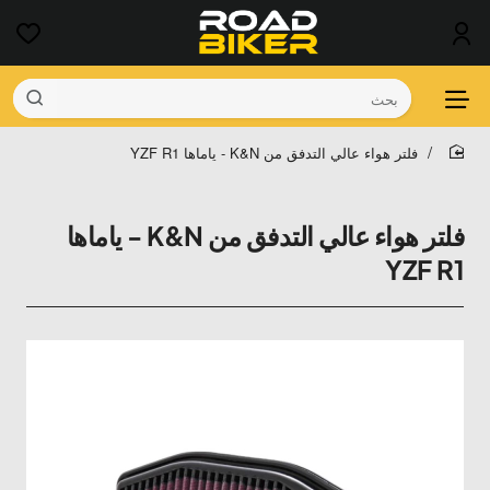
بحث
فلتر هواء عالي التدفق من K&N - ياماها YZF R1
home
فلتر هواء عالي التدفق من K&N - ياماها
YZF R1