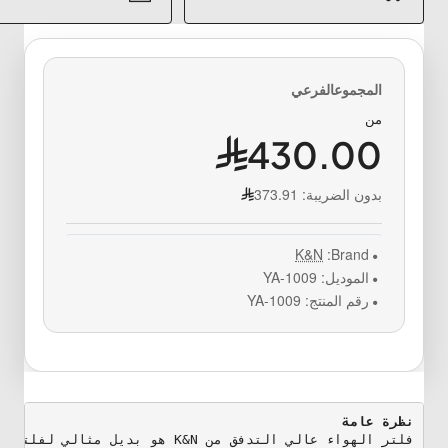
من
430.00
بدون الضريبة:
373.91
K&N
Brand:
الموديل:
YA-1009
رقم المنتج:
YA-1009
نظرة عامة

فلتر الهواء عالي التدفق من K&N هو بديل مثالي لفلتر الهواء الأصلي في الدراجة النارية، حيث صُمم خصيصاً ليتناسب مع طرازك ويوفر تدفق هواء أكبر مع مقاومة منخفضة، مما يعزز الأداء ويمنح حماية ممتازة للمحرك.