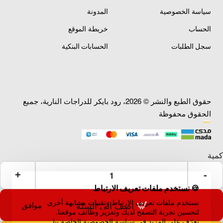
سياسة الخصوصية
المدونة
الحساب
خريطة الموقع
سجل الطلبات
الحسابات البنكية
حقوق الطبع والنشر © 2026، رود بايكر للدراجات النارية، جميع
الحقوق محفوظة
🍪 نستخدم ملفات تعريف الارتباط
نستخدم ملفات تعريف الارتباط وتقنيات مشابهة أخرى
أضف إلى السلة
موافق
لتحسين تجربة التصفح لديك وتعزيز وظائف موقعنا.
تعرّف على المزيد في سياسة الخصوصية الخاصة بنا.