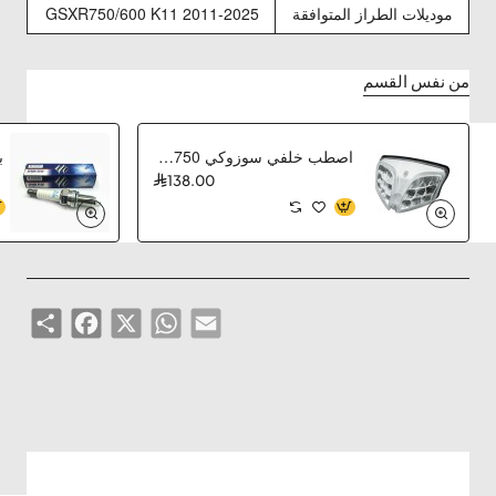
موديلات الطراز المتوافقة
GSXR750/600 K11 2011-2025
من نفس القسم
اصطب خلفي سوزوكي 750-600-1000
138.00
Share
Facebook
WhatsApp
X
Email