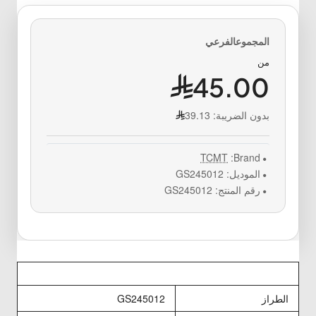
من
45.00
بدون الضريبة:
39.13
TCMT
Brand:
الموديل:
GS245012
رقم المنتج:
GS245012
الطراز
GS245012