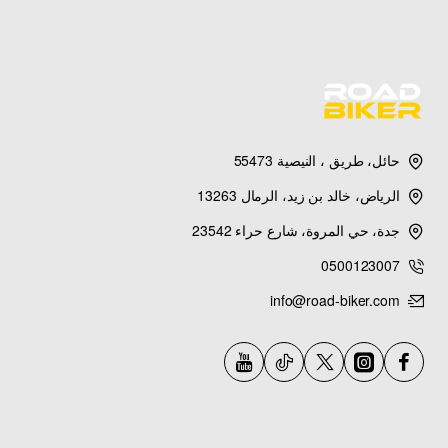
حائل، طريق ، النيصية 55473
الرياض، خالد بن زيد، الرمال 13263
جدة، حي المروة، شارع حراء 23542
0500123007
info@road-biker.com