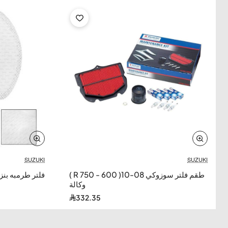
SUZUKI
SUZUKI
طقم فلتر سوزوكي 08-10( 600 - 750 R )
فلتر طرمبه بن
وكالة
332.35