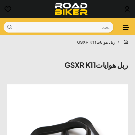
بحث
‫ربل هواياتGSXR K11
home
‫ربل هواياتGSXR K11