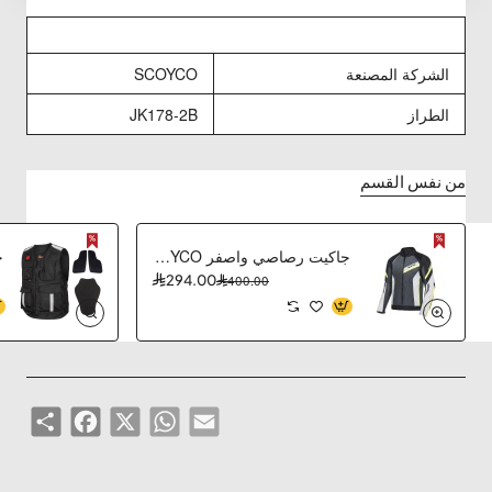
الشركة المصنعة
SCOYCO
الطراز
JK178-2B
من نفس القسم
جاكيت رصاصي واصفر SCOYCO
294.00
400.00
Share
Facebook
WhatsApp
X
Email