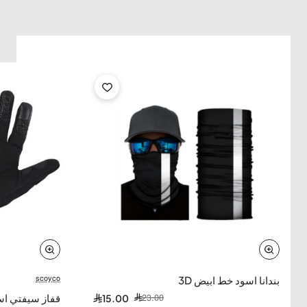
scoyco
-35%
بندانا اسود خط ابيض 3D
23.00
قفاز سيفتي ا
15.00