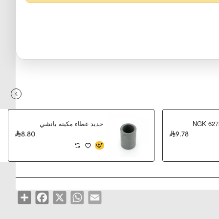
حديد غطاء مكينة بانشي
8.80
9.78
Share
Facebook
WhatsApp
X
Email