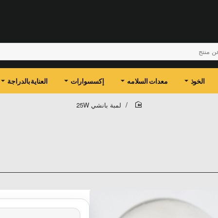
الخوذ
معدات السلامه
إكسسوارات
العناية بالدراجة
لمبة بانشي 25W
home