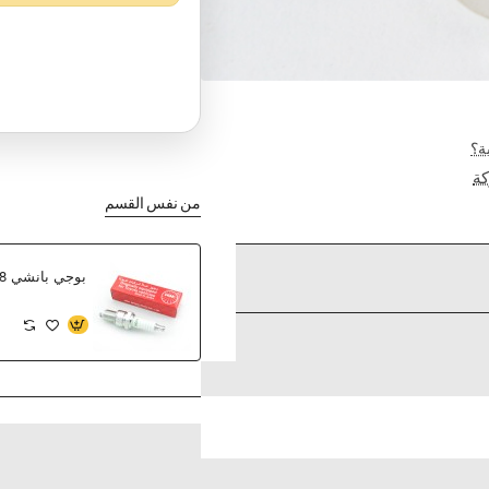
ة؟
ة
من نفس القسم
بوجي بانشي NGK 6278