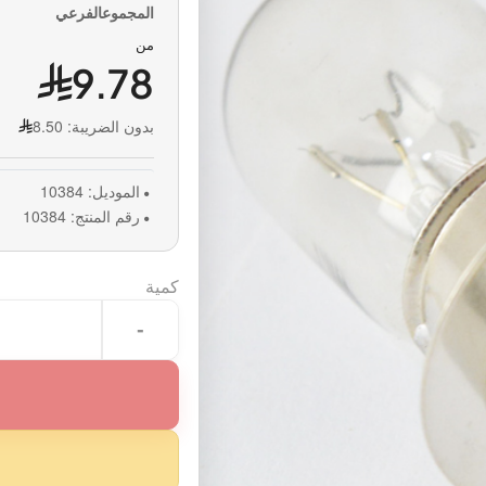
من
9.78
بدون الضريبة:
8.50
الموديل:
10384
رقم المنتج:
10384