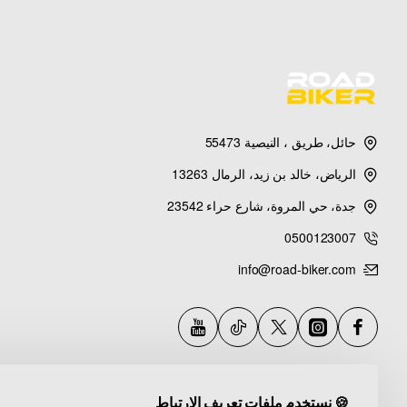
حائل، طريق ، النيصية 55473
الرياض، خالد بن زيد، الرمال 13263
جدة، حي المروة، شارع حراء 23542
0500123007
info@road-biker.com
🍪 نستخدم ملفات تعريف الارتباط