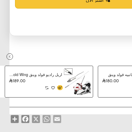
بيه قولد وينق
اريل راديو قولد وينق Honda Gold Wing
189.00
180.00
Share
Facebook
WhatsApp
X
Email