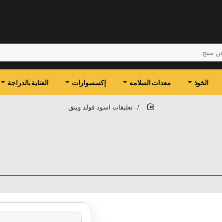
الخوذ
معدات السلامه
إكسسوارات
العناية بالدراجة
تعليقات اسود قولد وينق
home