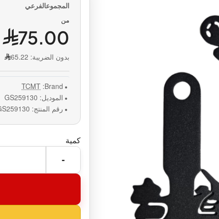
من
75.00
بدون الضريبة:
65.22
TCMT
Brand:
الموديل:
GS259130
رقم المنتج:
GS259130