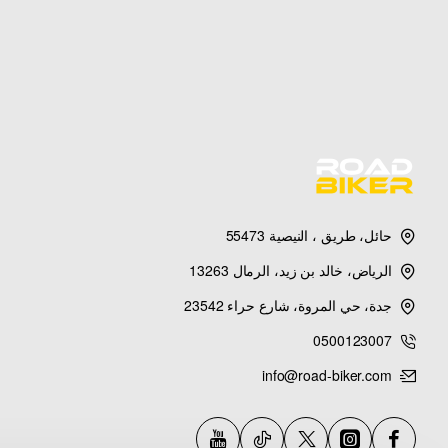
حائل، طريق ، النيصية 55473
الرياض، خالد بن زيد، الرمال 13263
جدة، حي المروة، شارع حراء 23542
0500123007
info@road-biker.com