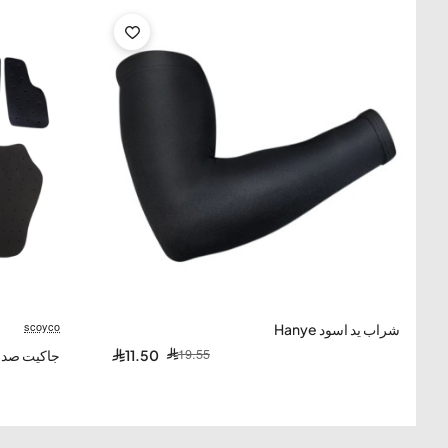
مناسب لـ Honda Goldwing GL1800 2001-2019.
مناسب لهوندا جولدوينج GL1500
مناسب لهوندا جولدوينج GL1200
scoyco
-8%
-41%
شراب يد اسود Hanye
19.55
11.50
جاكيت صدرية 