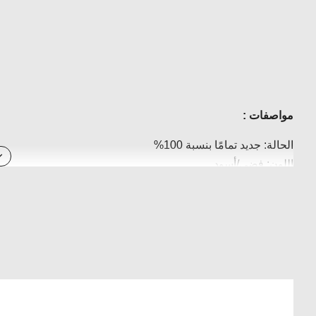
مواصفات :
الحالة: جديد تمامًا بنسبة 100%
اللون: فضي/أسود
المواد: سبائك الألومنيوم
سهل التركيب
التركيب: