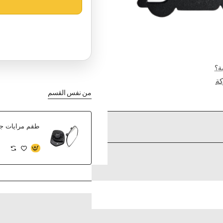
ة؟
ة
من نفس القسم
طقم مرايات جان