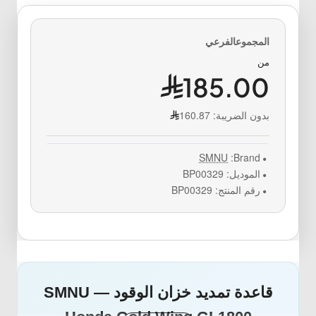
من
185.00
بدون الضريبة:
160.87
SMNU
Brand:
الموديل:
BP00329
رقم المنتج:
BP00329
قاعدة تمديد خزان الوقود SMNU —