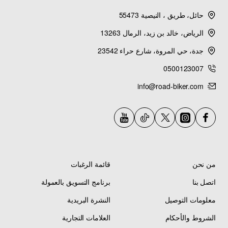
غطاء خزان الوقود (Fuel Tank Cap)
— مما يسمح
بـ
تركيب مجموعة متنوعة من الملحقات
بسهولة
حائل، طريق ، النيصية 55473
وأمان.
الرياض، خالد بن زيد، الرمال 13263
جدة، حي المروة، شارع حراء 23542
يتميز بتصميم
مثلث الشكل (Triangle Design)
—
أنيق وعملي
— مع
فتحات مسامير (Bolt Holes)
0500123007
تضمن
تركيباً آمناً ومستقراً
.
الكرة المدمجة 20mm
info@road-biker.com
(Integrated 20mm Ball)
تسمح بـ
توصيل أذرع
وقواعد تثبيت متعددة
.
فتحة التوسيع M8 (M8 Expansion Port)
— توفر
مرونة إضافية
في التوسيع — يمكن تركيب
ملحقات
إضافية
أو
توسيع النظام
حسب الحاجة.
من نحن
قائمة الرغبات
اتصل بنا
برنامج التسويق بالعمولة
معلومات التوصيل
النشرة البريدية
المميزات الرئيسية
الشروط والأحكام
العلامات التجارية