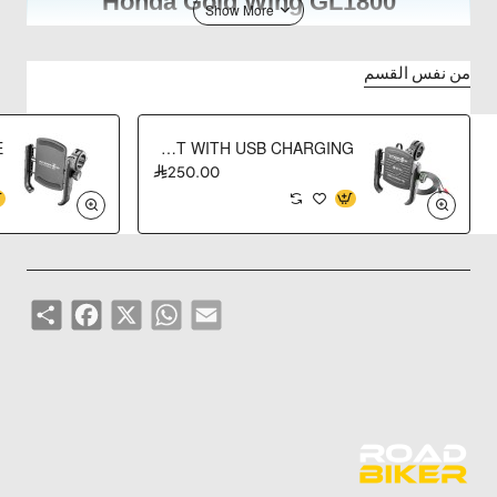
Honda Gold Wing GL1800
قاعدة تمديد لخزان الوقود (Fuel Tank Extension Base)
من نفس القسم
من SMNU — مخصصة لهوندا جولدوينج GL1800 —
تصميم مثلث الشكل — كرة تثبيت 20mm مدمجة —
فتحة توسيع M8 — نقطة تثبيت إضافية آمنة ومستقرة —
CRAB - SUPPORT WITH USB CHARGING
للهواتف والGPS والملحقات
250.00
SMNU 十玛
Gold Wing GL1800
Fuel Tank Base
20mm Ball
Triangle Design
M8 Expansion
Share
Facebook
WhatsApp
X
Email
الوصف التقني
قاعدة تمديد
SMNU Fuel Tank Extension Base
هي قطعة
عالية الجودة
مصممة
خصيصاً لهوندا
جولدوينج GL1800
. توفر
نقطة تثبيت إضافية
على