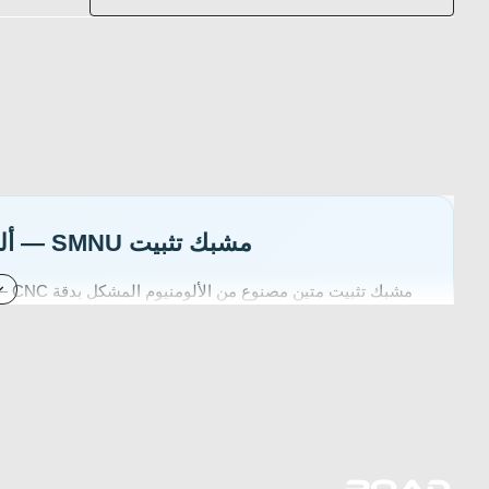
مشبك تثبيت SMNU — ألومنيوم CNC برأس كروي 20mm
20mm — للهواتف الذكية وGPS على الدراجات النارية — تصميم دائري مع أسنان داخلية — ثبات ممتاز
 Tube
Modular System
Ring Clamp
الوصف التقني