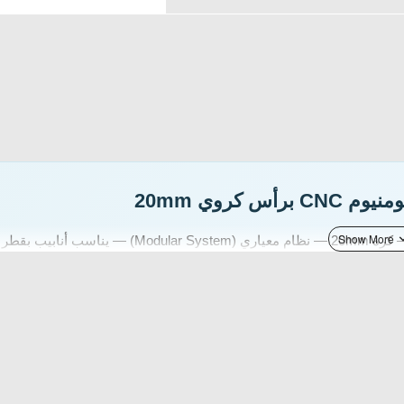
مشبك تثبيت متين مصنوع من الألومنيوم المشكل بدقة CNC — كرة 20mm — نظام معياري (Modular System) — يناسب أنابيب بقطر
SMNU 十玛
CNC Aluminum
20mm Ball
Ø20mm