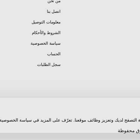
من نحن
اتصل بنا
مشكل بدقة (Precision CNC Aluminum)
. يتميز بتصميم
مشبك
معلومات التوصيل
ن
ثباتاً ممتازاً
و
ربطاً محكماً
على الأنابيب —
لا انزلاق ولا حركة
.
الشروط والأحكام
نظام معياري (Modular System)
— يسمح بـ
توصيلها بأذرع وقواعد
سياسة الخصوصية
الحساب
سجل الطلبات
ي لـ
تثبيت الهواتف الذكية
و
أنظمة GPS
على
الدراجات النارية
—
تركيب
 التصفح لديك وتعزيز وظائف موقعنا. تعرّف على المزيد في سياسة الخصوصية ا
مشبك دائري مع أسنان
Ring Clamp مع Internal Teeth — ثبات ممتاز