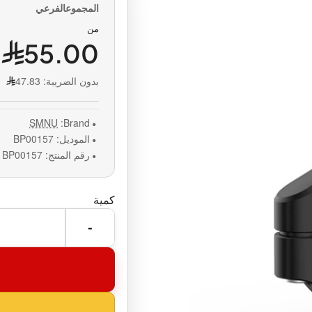
من
55.00
بدون الضريبة:
47.83
SMNU
Brand:
الموديل:
BP00157
رقم المنتج:
BP00157