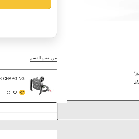
من نفس القسم
ة؟
ة