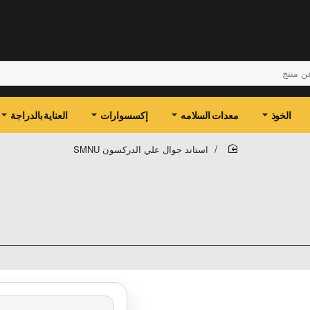
الخوذ
معدات السلامه
إكسسوارات
العناية بالدراجة
استاند جوال علي الدركسون SMNU
home