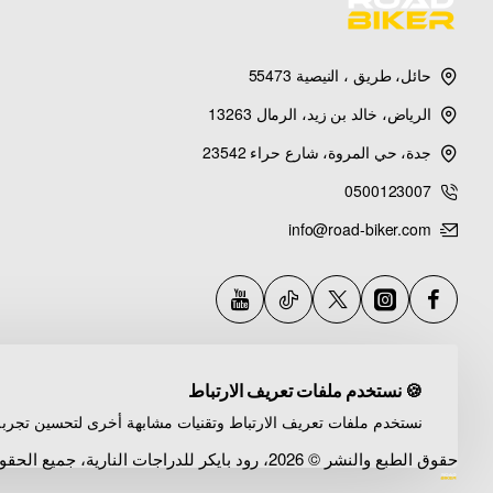
مشبك تثبيت
SMNU
هو قطعة
عالية الجودة
مصنوعة من
ألومنيوم 
حائل، طريق ، النيصية 55473
دائري (Ring Clamp)
مع
أسنان داخلية (Internal Teeth)
تضم
الرياض، خالد بن زيد، الرمال 13263
الكرة العلوية 20mm (20mm Ball)
— مصممة لتكون جزءاً من
جدة، حي المروة، شارع حراء 23542
تثبيت أخرى
بسهولة —
مرونة فائقة
في التوسيع والتخصيص.
0500123007
info@road-biker.com
مصمم خصيصاً ليناسب أنابيب بقطر 20mm (Ø20mm)
— مثال
مباشر
— لا تعديلات مطلوبة.
المميزات الرئيسية
🍪 نستخدم ملفات تعريف الارتباط
نستخدم ملفات تعريف الارتباط وتقنيات مشابهة أخرى لتحسين تجربة
حقوق الطبع والنشر © 2026، رود بايكر للدراجات النارية، جميع الحقوق محفوظة
ألومنيوم CNC دقيق
تصنيع CNC عالي الدقة — أبعاد مثالية — سطح