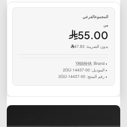
من
55.00
بدون الضريبة:
47.83
YAMAHA
Brand:
الموديل:
2GU-14437-00
رقم المنتج:
2GU-14437-00
انتيك غطاء قربة هواء بانشي أصلي —