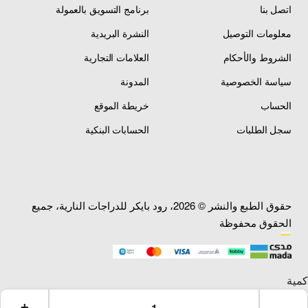
اتصل بنا
برنامج التسويق بالعمولة
المواصفات الفنية
معلومات التوصيل
النشرة البريدية
الشروط والأحكام
العلامات التجارية
سياسة الخصوصية
المدونة
انتيك غطاء قربة هواء —
المنتج
Air Intake Boot —
الحساب
خريطة الموقع
Rubber Intake Manifold
سجل الطلبات
الحسابات البنكية
Yamaha OEM — قطعة
الشركة / المنشأ
أصلية
رقم القطعة
2GU-14437-00-00
الأصلي
حقوق الطبع والنشر © 2026، رود بايكر للدراجات النارية، جميع
الحقوق محفوظة
100% علامة تجارية جديدة
الحالة
— Brand New OEM
مطاط عالي الجودة —
المادة
High Quality Rubber —
مرن ومقاوم للتشقق